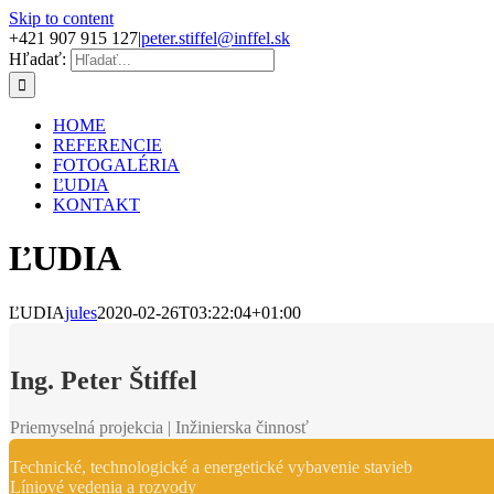
Skip to content
+421 907 915 127
|
peter.stiffel@inffel.sk
Hľadať:
HOME
REFERENCIE
FOTOGALÉRIA
ĽUDIA
KONTAKT
ĽUDIA
ĽUDIA
jules
2020-02-26T03:22:04+01:00
Ing. Peter Štiffel
Priemyselná projekcia | Inžinierska činnosť
Technické, technologické a energetické vybavenie stavieb
Líniové vedenia a rozvody